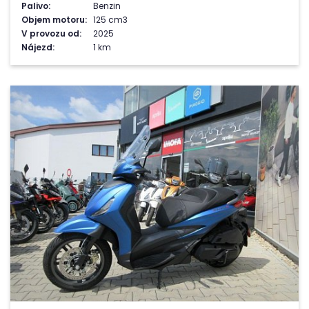
Palivo:
Benzin
Objem motoru:
125 cm3
V provozu od:
2025
Nájezd:
1 km