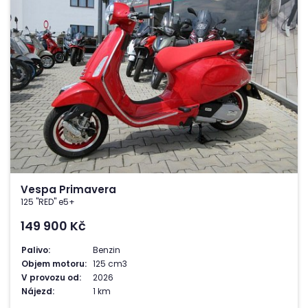
Vespa Primavera
125 "RED" e5+
149 900
Kč
Palivo:
Benzin
Objem motoru:
125 cm3
V provozu od:
2026
Nájezd:
1 km