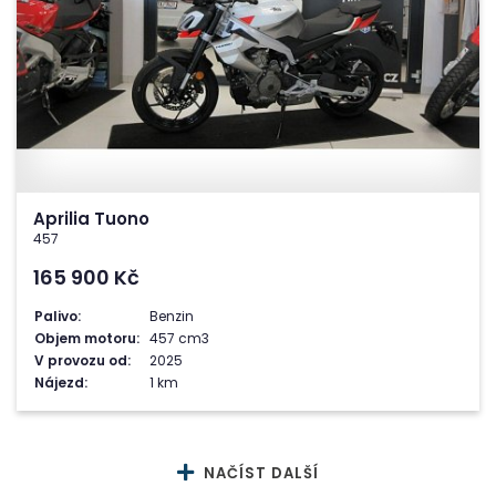
Aprilia Tuono
457
165 900
Kč
Palivo:
Benzin
Objem motoru:
457 cm3
V provozu od:
2025
Nájezd:
1 km
NAČÍST DALŠÍ