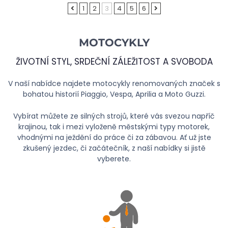
1
2
3
4
5
6
MOTOCYKLY
ŽIVOTNÍ STYL, SRDEČNÍ ZÁLEŽITOST A SVOBODA
V naší nabídce najdete motocykly renomovaných značek s
bohatou historií Piaggio, Vespa, Aprilia a Moto Guzzi.
Vybírat můžete ze silných strojů, které vás svezou napříč
krajinou, tak i mezi vyloženě městskými typy motorek,
vhodnými na ježdění do práce či za zábavou. Ať už jste
zkušený jezdec, či začátečník, z naší nabídky si jistě
vyberete.