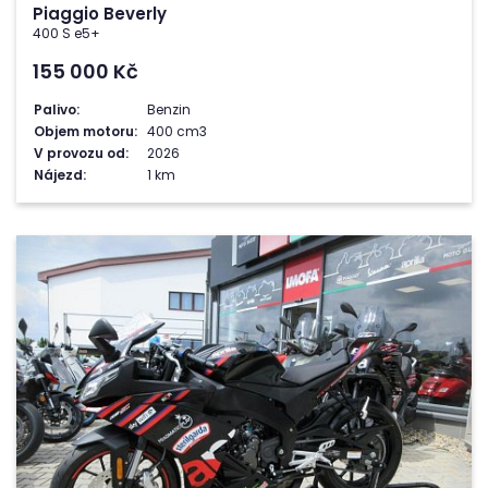
Piaggio Beverly
400 S e5+
155 000
Kč
Palivo:
Benzin
Objem motoru:
400 cm3
V provozu od:
2026
Nájezd:
1 km