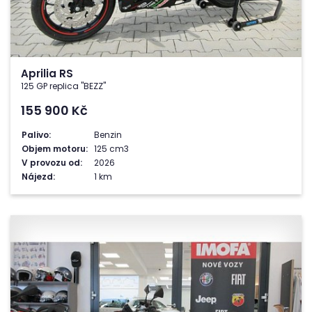
Aprilia RS
125 GP replica "BEZZ"
155 900
Kč
Palivo:
Benzin
Objem motoru:
125 cm3
V provozu od:
2026
Nájezd:
1 km