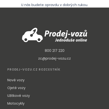
U nás budete opravdu v dobrých rukou.
800 217 220
zc@prodej-vozu.cz
PRODEJ-VOZU.CZ ROZCESTNÍK
Nové vozy
Ojeté vozy
Užitkové vozy
Motocykly