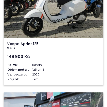
Vespa Sprint 125
S e5+
149 900
Kč
Palivo:
Benzin
Objem motoru:
125 cm3
V provozu od:
2026
Nájezd:
1 km