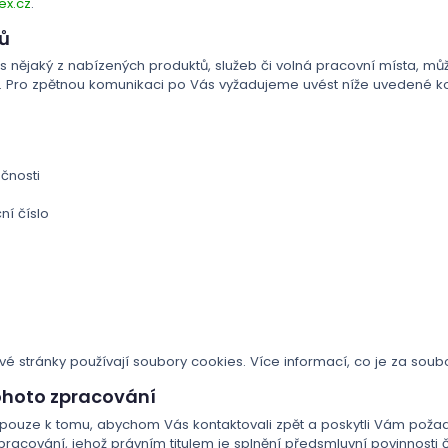
x.cz
.
jů
 nějaký z nabízených produktů, služeb či volná pracovní místa, m
ů. Pro zpětnou komunikaci po Vás vyžadujeme uvést níže uvedené kon
čnosti
ní číslo
é stránky používají soubory cookies. Více informací, co je za soub
tohoto zpracování
 pouze k tomu, abychom Vás kontaktovali zpět a poskytli Vám pož
racování, jehož právním titulem je splnění předsmluvní povinnosti č