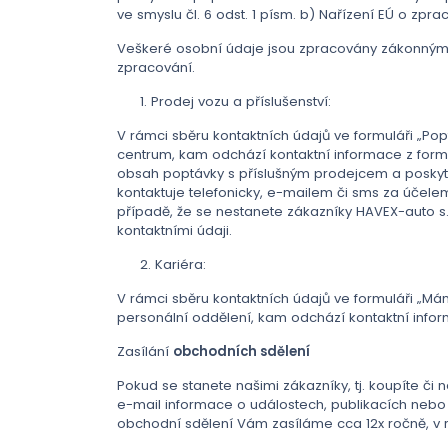
ve smyslu čl. 6 odst. 1 písm. b) Nařízení EÚ o zpr
Veškeré osobní údaje jsou zpracovány zákonným 
zpracování.
1. Prodej vozu a příslušenství:
V rámci sběru kontaktních údajů ve formuláři „Po
centrum, kam odchází kontaktní informace z formu
obsah poptávky s příslušným prodejcem a poskyto
kontaktuje telefonicky, e-mailem či sms za účelem
případě, že se nestanete zákazníky HAVEX-auto s.r.
kontaktními údaji.
2. Kariéra:
V rámci sběru kontaktních údajů ve formuláři „Má
personální oddělení, kam odchází kontaktní infor
Zasílání
obchodních sdělení
Pokud se stanete našimi zákazníky, tj. koupíte č
e-mail informace o událostech, publikacích nebo 
obchodní sdělení Vám zasíláme cca 12x ročně, v r