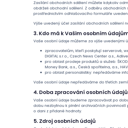
Zasílání obchodních sdělení můžete kdykoliv odmí
obdrželi obchodní sdělení. Z odběru obchodních s
prostřednictvím odhlašovacího formuláře uvedené
Výše uvedený účel zasílání obchodních sdělení na
3. Kdo má k Vašim osobním údajům
Vaše osobní údaje můžeme za výše uvedenými úče
zpracovatelům, kteří poskytují serverové, web
DIGITAL s.r.o., Czech News Center a.s., Adliv
pro oblast prodeje produktů a služeb: ŠKODA A
Money Bank, a.s., Česká spořitelna, a.s., HAVEX
pro oblast personalistiky: nepředáváme in
Vaše osobní údaje nepředáváme do třetích zem
4. Doba zpracování osobních údajů
Vaše osobní údaje budeme zpracovávat po dobu,
dobu nezbytnou k plnění archivačních povinností p
o dani z přidané hodnoty.
5. Zdroj osobních údajů