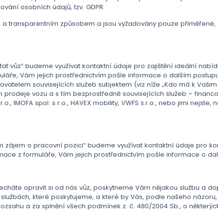
acování osobních údajů, tzv. GDPR.
a transparentním způsobem a jsou vyžadovány pouze přiměřené, re
ptat vůz“ budeme využívat kontaktní údaje pro zajištění ideální nab
láře, Vám jejich prostřednictvím pošle informace o dalším postupu 
vatelem souvisejících služeb subjektem (viz níže „Kdo má k Vašim 
 prodeje vozu a s tím bezprostředně souvisejících služeb – financo
o., IMOFA spol. s r.o., HAVEX mobility, VWFS s.r.o., nebo jimi nejst
m zájem o pracovní pozici“ budeme využívat kontaktní údaje pro ko
mace z formuláře, Vám jejich prostřednictvím pošle informace o dal
i necháte opravit si od nás vůz, poskytneme Vám nějakou službu a 
službách, které poskytujeme, a které by Vás, podle našeho názoru, 
ozsahu a za splnění všech podmínek z. č. 480/2004 Sb., o některých