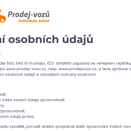
í osobních údajů
Ů
idle 503, 543 01 Vrchlabí, IČO: 60108151 zapsaná ve veřejném rejstř
webů www.prodej-vozu.cz, resp. www.prodejvozu.cz, a tedy správce 
ní osobních údajů a zásadách ochrany soukromí.
at;
 Vaše osobní údaje zpracovávat;
ny;
zpracovávat;
ních údajů práva.
textu vysvětlit, poradit anebo projednat další zpracování Vašich oso