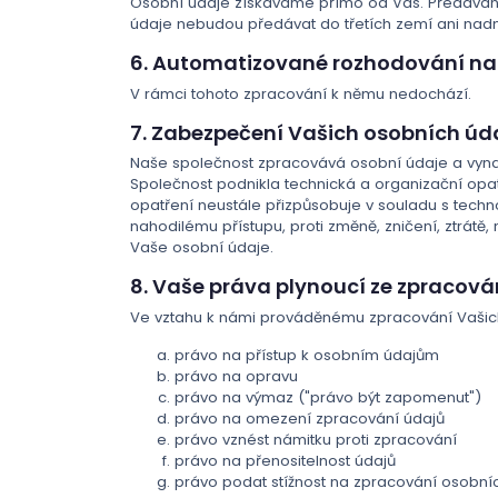
Osobní údaje získáváme přímo od Vás. Předáván
údaje nebudou předávat do třetích zemí ani na
6. Automatizované rozhodování na
V rámci tohoto zpracování k němu nedochází.
7. Zabezpečení Vašich osobních úda
Naše společnost zpracovává osobní údaje a vynak
Společnost podnikla technická a organizační opa
opatření neustále přizpůsobuje v souladu s tec
nahodilému přístupu, proti změně, zničení, ztrát
Vaše osobní údaje.
8. Vaše práva plynoucí ze zpracová
Ve vztahu k námi prováděnému zpracování Vašich
právo na přístup k osobním údajům
právo na opravu
právo na výmaz ("právo být zapomenut")
právo na omezení zpracování údajů
právo vznést námitku proti zpracování
právo na přenositelnost údajů
právo podat stížnost na zpracování osobní