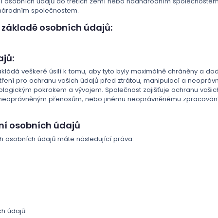
í osobních údajů do třetích zemí nebo nadnárodním společnostem
dnárodním společnostem.
 základě osobních údajů:
jů:
ládá veškeré úsilí k tomu, aby tyto byly maximálně chráněny a dod
tření pro ochranu vašich údajů před ztrátou, manipulací a neoprá
hnologickým pokrokem a vývojem. Společnost zajišťuje ochranu vaš
ě, neoprávněným přenosům, nebo jinému neoprávněnému zpracování, j
ní osobních údajů
 osobních údajů máte následující práva:
ch údajů