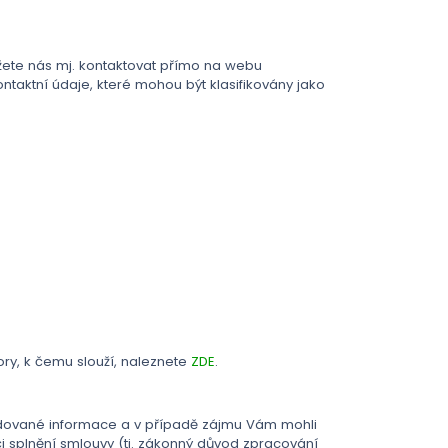
ůžete nás mj. kontaktovat přímo na webu
taktní údaje, které mohou být klasifikovány jako
ory, k čemu slouží, naleznete
ZDE
.
adované informace a v případě zájmu Vám mohli
i splnění smlouvy (tj. zákonný důvod zpracování