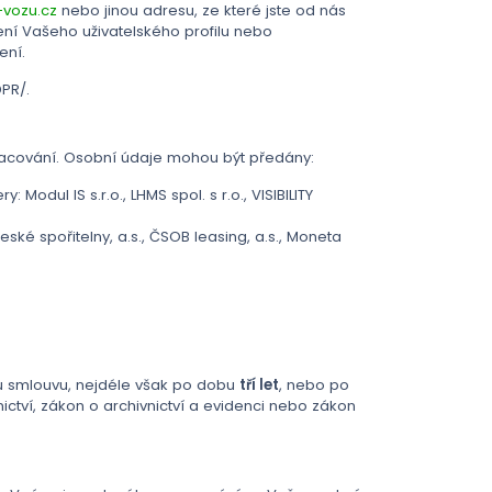
-vozu.cz
nebo jinou adresu, ze které jste od nás
ení Vašeho uživatelského profilu nebo
ení.
PR/.
racování. Osobní údaje mohou být předány:
odul IS s.r.o., LHMS spol. s r.o., VISIBILITY
eské spořitelny, a.s., ČSOB leasing, a.s., Moneta
u smlouvu, nejdéle však po dobu
tří let
, nebo po
ictví, zákon o archivnictví a evidenci nebo zákon