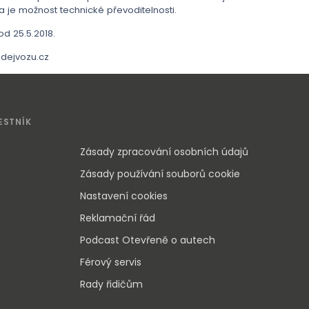
a je možnost technické převoditelnosti.
d 25.5.2018.
dejvozu.cz
ESTNÍK
Zásady zpracování osobních údajů
Zásady používání souborů cookie
Nastavení cookies
Reklamační řád
Podcast Otevřeně o autech
Férový servis
Rady řidičům