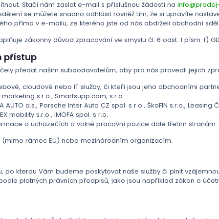
tnout. Stačí nám zaslat e-mail s příslušnou žádostí na
info@prodej
dělení se můžete snadno odhlásit rovněž tím, že si upravíte nastav
ho přímo v e-mailu, ze kterého jste od nás obdrželi obchodní sděl
plňuje zákonný důvod zpracování ve smyslu čl. 6 odst. 1 písm. f) GD
 přístup
ly předat našim subdodavatelům, aby pro nás provedli jejich zp
ové, cloudové nebo IT služby, či kteří jsou jeho obchodními partnery: M
e marketing s.r.o., Smartsupp.com, s.r.o.
UTO a.s., Porsche Inter Auto CZ spol. s r.o., ŠkoFIN s.r.o., Leasing Č
 mobility s.r.o., IMOFA spol. s r.o.
formace o uchazečích o volné pracovní pozice dále třetím stranám.
í (mimo rámec EU) nebo mezinárodním organizacím.
 po kterou Vám budeme poskytovat naše služby či plnit vzájemno
odle platných právních předpisů, jako jsou například zákon o účetn