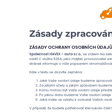
Zásady zpracován
ZÁSADY OCHRANY OSOBNÍCH ÚDAJ
Společnost HAVEX – auto s.r.o.
, se sídlem Na běl
oddíl C vložka 5254, jako majitel, provozovatel 
stránek informuje o níže popsaném shromažďová
Dále v textu se dozvíte zejména:
Jaké Vaše osobní údaje budeme zpracováv
Za jakými účely a jakým způsobem budeme
Komu mohou být Vaše osobní údaje předá
Po jakou dobu budeme Vaše osobní údaje 
Jaká máte ve vztahu k ochraně Vašich osob
V případě, že budete potřebovat kteroukoliv část 