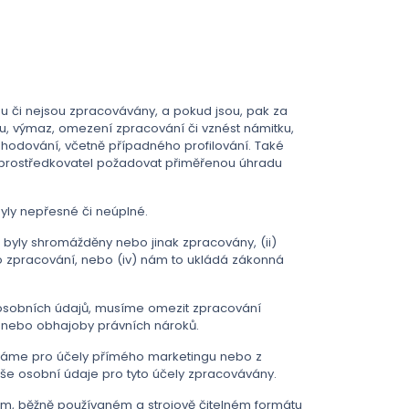
ou či nejsou zpracovávány, a pokud jsou, pak za
u, výmaz, omezení zpracování či vznést námitku,
hodování, včetně případného profilování. Také
e Zprostředkovatel požadovat přiměřenou úhradu
yly nepřesné či neúplné.
byly shromážděny nebo jinak zpracovány, (ii)
pro zpracování, nebo (iv) nám to ukládá zákonná
osobních údajů, musíme omezit zpracování
u nebo obhajoby právních nároků.
áváme pro účely přímého marketingu nebo z
še osobní údaje pro tyto účely zpracovávány.
m, běžně používaném a strojově čitelném formátu