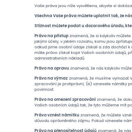
Vaše práva jsou níže vysvětlena, abyste si dokázal
Všechna Vaše práva můžete uplatnit tak, že ná
Stížnost můžete podat u dozorového úřadu, kte
Právo na přístup
znamená, že si kdykoliv můžete 
jakými účely, v jakém rozsahu, komu jsou zpříst
odkud jsme osobní údaje získali a zda dochází k
máte právo získat kopii Vašich osobních údajů, p
administrativních nákladů.
Právo na opravu
znamená, že nás kdykoliv můžet
Právo na výmaz
znamená, že musíme vymazat Vaše
zpracování je protiprávní, (iii) vznesete námitky
povinnost.
Právo na omezení zpracování
znamená, že dokud
Vašich osobních údajů tak, že tyto můžeme mít p
Právo vznést námitku
znamená, že můžete vznést
důvodu oprávněného zájmu. Pokud vznesete námitk
Právo na přenositelnost údajů
znamená, že nás 