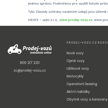
jinému správci. Podmínkou pro využití tohoto práv
Tyto Zásady ochrany osobních údajů jsou účinné o
HAVEX – auto s.r.o.,
www.prodej-vozu.cz
, www.pro
PRODEJ-VOZU.CZ ROZC
Nové vozy
Ojeté vozy
800 217 220
Užitkové vozy
zc@prodej-vozu.cz
Motocykly
Operativní leasing
Akční nabídky
Obytné vozy a karavany