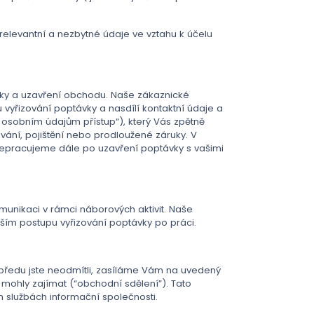
levantní a nezbytné údaje ve vztahu k účelu
ídky a uzavření obchodu. Naše zákaznické
vyřizování poptávky a nasdílí kontaktní údaje a
osobním údajům přístup“), který Vás zpětně
vání, pojištění nebo prodloužené záruky. V
e, nepracujeme dále po uzavření poptávky s vašimi
munikaci v rámci náborových aktivit. Naše
ším postupu vyřizování poptávky po práci.
dopředu jste neodmítli, zasíláme Vám na uvedený
mohly zajímat (“obchodní sdělení”). Tato
 službách informační společnosti.