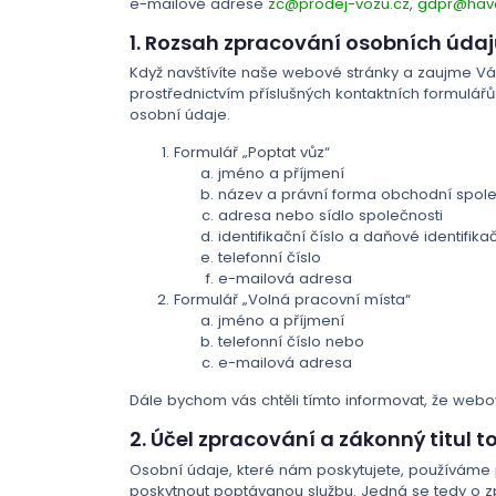
e-mailové adrese
zc@prodej-vozu.cz
,
gdpr@have
1. Rozsah zpracování osobních úda
Když navštívíte naše webové stránky a zaujme Vás
prostřednictvím příslušných kontaktních formulář
osobní údaje.
Formulář „Poptat vůz“
jméno a příjmení
název a právní forma obchodní spole
adresa nebo sídlo společnosti
identifikační číslo a daňové identifikač
telefonní číslo
e-mailová adresa
Formulář „Volná pracovní místa“
jméno a příjmení
telefonní číslo nebo
e-mailová adresa
Dále bychom vás chtěli tímto informovat, že webov
2. Účel zpracování a zákonný titul 
Osobní údaje, které nám poskytujete, používáme
poskytnout poptávanou službu. Jedná se tedy o zp