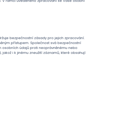
: V rámci uvedeného zpracování se Vaše osobní
ržuje bezpečnostní zásady pro jejich zpracování.
vněným přístupem. Společnost svá bezpečnostní
ich osobních údajů proti neoprávněnému nebo
akož i k jinému zneužití záznamů, které obsahují