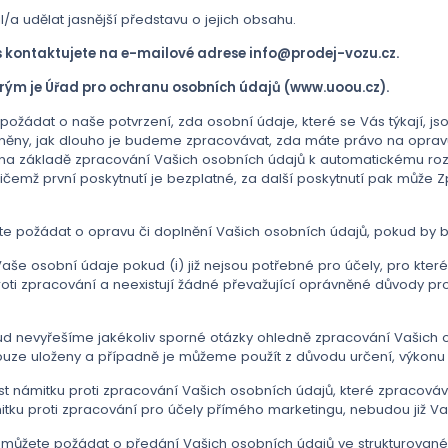
/a udělat jasnější představu o jejich obsahu.
s kontaktujete na e-mailové adrese info@prodej-vozu.cz.
rým je Úřad pro ochranu osobních údajů (www.uoou.cz).
požádat o naše potvrzení, zda osobní údaje, které se Vás týkají, js
upněny, jak dlouho je budeme zpracovávat, zda máte právo na oprav
 na základě zpracování Vašich osobních údajů k automatickému roz
řičemž první poskytnutí je bezplatné, za další poskytnutí pak můž
e požádat o opravu či doplnění Vašich osobních údajů, pokud by b
 osobní údaje pokud (i) již nejsou potřebné pro účely, pro které 
 proti zpracování a neexistují žádné převažující oprávněné důvody 
 nevyřešíme jakékoliv sporné otázky ohledně zpracování Vašich 
ouze uloženy a případně je můžeme použít z důvodu určení, výkon
 námitku proti zpracování Vašich osobních údajů, které zpracov
u proti zpracování pro účely přímého marketingu, nebudou již Va
můžete požádat o předání Vašich osobních údajů ve strukturované