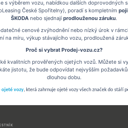
íme s výběrem vozu, nabídkou dalších doprovodných s
toLeasing České Spořitelny), poradí s kompletním
poj
ŠKODA
nebo sjednají
prodlouženou záruku
.
datečné cenové zvýhodnění nebo nízký úrok v rámc
ění na míru, výkup stávajícího vozu, prodloužená záru
Proč si vybrat Prodej-vozu.cz?
ké kvalitních prověřených ojetých vozů. Můžete si v
káte jistotu, že bude odpovídat nejvyšším požadavkům
dlouhou dobu.
 ojeté vozy
, která zahrnuje ojeté vozy všech značek do stáří pě
ESTNÍK