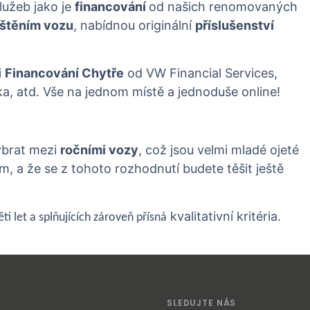
lužeb jako je
financování
od našich renomovaných
ištěním vozu
, nabídnou originální
příslušenství
i
Financování Chytře
od VW Financial Services,
ka, atd. Vše na jednom místě a jednoduše online!
ybrat mezi
ročními vozy
, což jsou velmi mladé ojeté
, a že se z tohoto rozhodnutí budete těšit ještě
kvalitativní kritéria.
ti let a splňujících zároveň přísná
SLEDUJTE NÁS