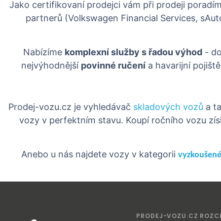
Jako certifikovaní prodejci vám při prodeji porad
partnerů (Volkswagen Financial Services, sAu
Nabízíme
komplexní služby s řadou výhod
- do
nejvýhodnější
povinné ručení
a havarijní pojišt
Prodej-vozu.cz je vyhledávač
skladových vozů
a ta
vozy v perfektním stavu. Koupí ročního vozu zís
Anebo u nás najdete vozy v kategorii
vyzkoušené
PRODEJ-VOZU.CZ ROZC