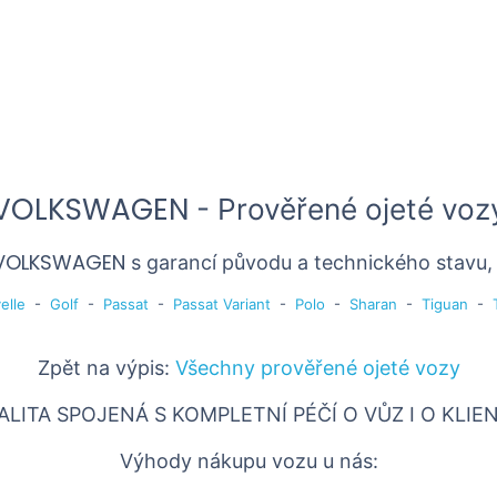
VOLKSWAGEN
- Prověřené ojeté voz
VOLKSWAGEN
s garancí původu a technického stavu
elle
-
Golf
-
Passat
-
Passat Variant
-
Polo
-
Sharan
-
Tiguan
-
Zpět na výpis:
Všechny prověřené ojeté vozy
ALITA SPOJENÁ S KOMPLETNÍ PÉČÍ O VŮZ I O KLIE
Výhody nákupu vozu u nás: