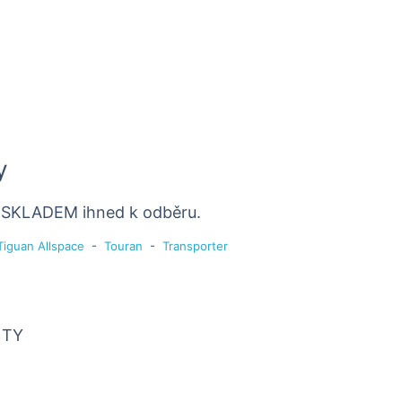
y
, SKLADEM ihned k odběru.
Tiguan Allspace
-
Touran
-
Transporter
NTY