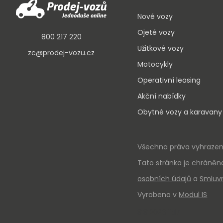
Nové vozy
Ojeté vozy
800 217 220
Užitkové vozy
zc@prodej-vozu.cz
Motocykly
Operativní leasing
Akční nabídky
Obytné vozy a karavany
Všechna práva vyhrazena
Tato stránka je chráněn
osobních údajů
a
Smluv
Vyrobeno v
Modul IS
8.8.2026 11:17