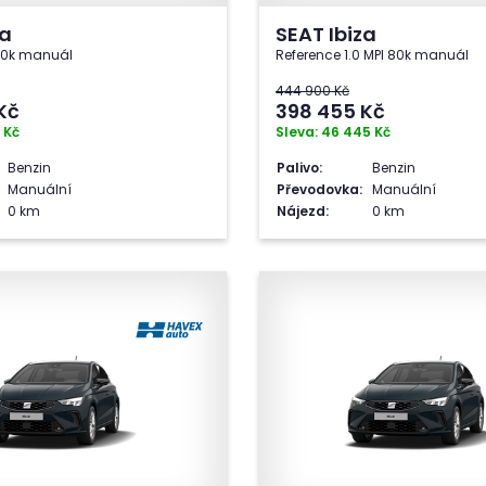
za
SEAT Ibiza
 80k manuál
Reference 1.0 MPI 80k manuál
444 900 Kč
Kč
398 455
Kč
 Kč
Sleva: 46 445 Kč
Benzin
Palivo:
Benzin
Manuální
Převodovka:
Manuální
0 km
Nájezd:
0 km