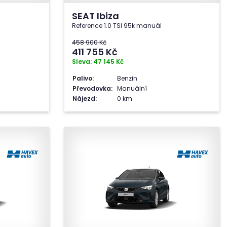
SEAT Ibiza
Reference 1.0 TSI 95k manuál
458 900 Kč
411 755
Kč
Sleva: 47 145 Kč
Palivo:
Benzin
Převodovka:
Manuální
Nájezd:
0 km