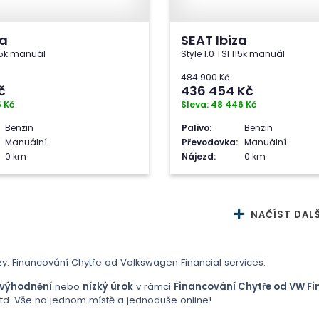
za
SEAT Ibiza
 95k manuál
Style 1.0 TSI 115k manuál
484 900 Kč
č
436 454
Kč
5 Kč
Sleva: 48 446 Kč
Benzin
Palivo:
Benzin
Manuální
Převodovka:
Manuální
0 km
Nájezd:
0 km
NAČÍST DALŠ
y. Financování Chytře od Volkswagen Financial services.
zvýhodnění
nebo
nízký úrok
v rámci
Financování Chytře od VW Fin
atd. Vše na jednom místě a jednoduše online!