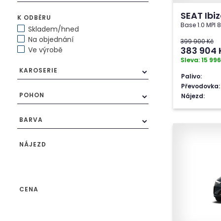
SEAT Ibi
K ODBĚRU
Base 1.0 MPI
Skladem/hned
Na objednání
399 900 Kč
383 904
Ve výrobě
Sleva: 15 996
KAROSERIE
Palivo:
Převodovka:
POHON
Nájezd:
BARVA
NÁJEZD
CENA