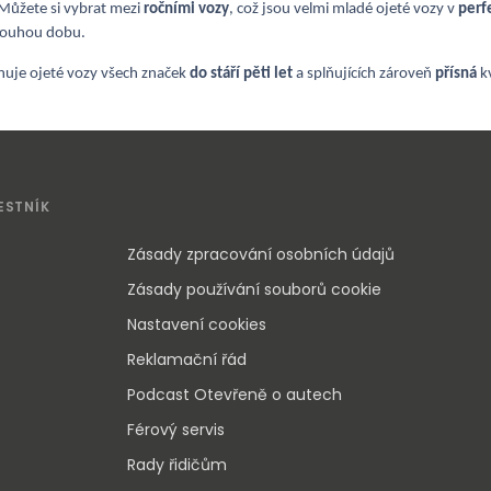
 Můžete si vybrat mezi
ročními vozy
, což jsou velmi mladé ojeté vozy v
perf
dlouhou dobu.
rnuje ojeté vozy všech značek
do stáří pěti let
a splňujících zároveň
přísná
k
ESTNÍK
Zásady zpracování osobních údajů
Zásady používání souborů cookie
Nastavení cookies
Reklamační řád
Podcast Otevřeně o autech
Férový servis
Rady řidičům