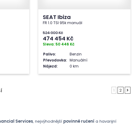
SEAT Ibiza
FR 1.0 TSI 95k manuál
524 900 Kč
474 454
Kč
Sleva: 50 446 Kč
Palivo:
Benzin
Převodovka:
Manuální
Nájezd:
0 km
1
2
Í
ancial Services
, nejvýhodnější
povinné ručení
a havarijní