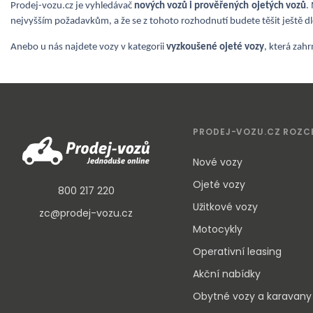
Prodej-vozu.cz je vyhledávač
nových vozů i
prověřených
ojetých vozů
.
nejvyšším požadavkům, a že se z tohoto rozhodnutí budete těšit ještě 
Anebo u nás najdete vozy v kategorii
vyzkoušené ojeté vozy
, která zah
PRODEJ-VOZU.CZ ROZC
Nové vozy
Ojeté vozy
800 217 220
Užitkové vozy
zc@prodej-vozu.cz
Motocykly
Operativní leasing
Akční nabídky
Obytné vozy a karavany