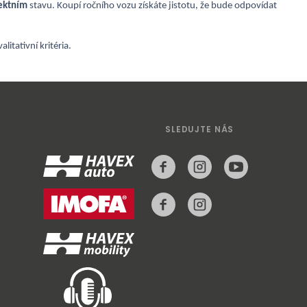
ektním
stavu. Koupí ročního vozu získáte jistotu, že bude odpovídat
valitativní kritéria.
SLEDUJTE NÁS