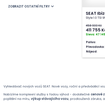
ZOBRAZIT OSTATNÍ FILTRY
SEAT Ibi
Style 1.0 TSI
458 900 Kč
411 755
K
Sleva: 47 14
Palivo:
Převodovka:
Nájezd:
Vyhledávač nových vozů SEAT. Nové vozy, roční a předváděcí voz
Nabízíme komplexní služby s řadou výhod - dodatečné
cenové 
pojištění na míru,
výkup stávajícího vozu
, prodloužená záruka, 