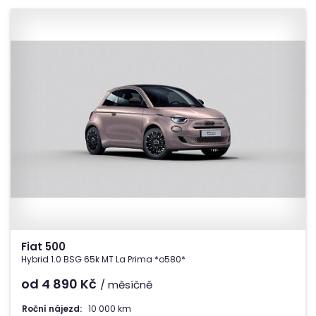
Fiat 500
Hybrid 1.0 BSG 65k MT La Prima *o580*
od 4 890
Kč
/ měsíčně
Roční nájezd:
10 000 km