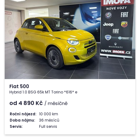
Fiat 500
Hybrid 1.0 BSG 65k MT Torino *616* e
od 4 890
Kč
/ měsíčně
Roční nájezd:
10 000 km
Doba nájmu:
36 měsíců
Servis:
Full servis