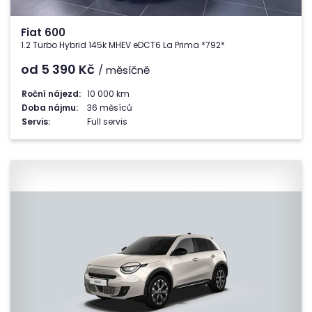
Fiat 600
1.2 Turbo Hybrid 145k MHEV eDCT6 La Prima *792*
od 5 390
Kč
/ měsíčně
Roční nájezd:
10 000 km
Doba nájmu:
36 měsíců
Servis:
Full servis