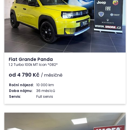
Fiat Grande Panda
1.2 Turbo 100k MT Icon *082*
od 4 790
Kč
/ měsíčně
Roční nájezd:
10 000 km
Doba nájmu:
36 měsíců
Servis:
Full servis