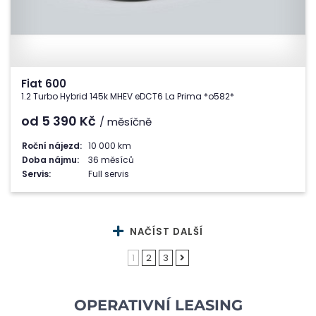
Fiat 600
1.2 Turbo Hybrid 145k MHEV eDCT6 La Prima *o582*
od 5 390
Kč
/ měsíčně
Roční nájezd:
10 000 km
Doba nájmu:
36 měsíců
Servis:
Full servis
NAČÍST DALŠÍ
1
2
3
OPERATIVNÍ LEASING