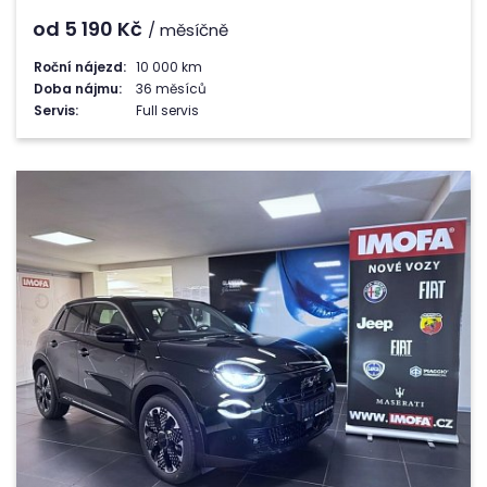
od 5 190
Kč
/ měsíčně
Roční nájezd:
10 000 km
Doba nájmu:
36 měsíců
Servis:
Full servis