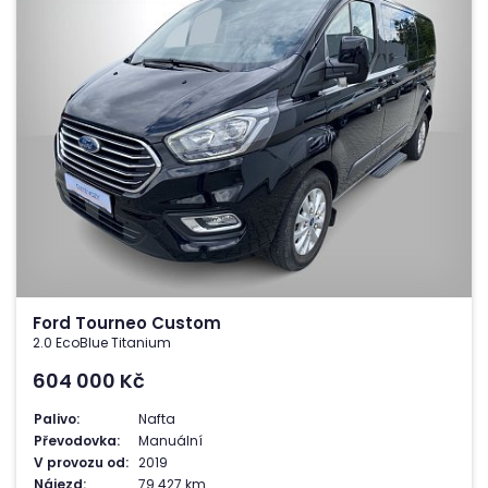
Ford Tourneo Custom
2.0 EcoBlue Titanium
604 000
Kč
Palivo:
Nafta
Převodovka:
Manuální
V provozu od:
2019
Nájezd:
79 427 km