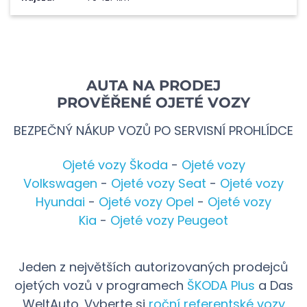
AUTA NA PRODEJ
PROVĚŘENÉ OJETÉ VOZY
BEZPEČNÝ NÁKUP VOZŮ PO SERVISNÍ PROHLÍDCE
Ojeté vozy Škoda
-
Ojeté vozy
Volkswagen
-
Ojeté vozy Seat
-
Ojeté vozy
Hyundai
-
Ojeté vozy Opel
-
Ojeté vozy
Kia
-
Ojeté vozy Peugeot
Jeden z největších autorizovaných prodejců
ojetých vozů v programech
ŠKODA Plus
a Das
WeltAuto. Vyberte si
roční referentské vozy