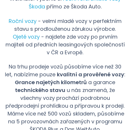
Škoda
přímo ze Škoda Auto.
Roční vozy
- velmi mladé vozy v perfektním
stavu s prodlouženou zárukou výrobce.
Ojeté vozy
- najdete zde vozy po prvním
majiteli od předních leasingových společností
v ČR a Evropě.
Na trhu prodeje vozů působíme více než 30
let, nabízíme pouze
kvalitní a prověřené vozy
:
Grance najetých kilometrů
a garance
technického stavu
u nás znamená, že
všechny vozy prochází podrobnou
předprodejní prohlídkou a přípravou k prodeji.
Máme více než 500 vozů skladem, působíme
na 5 provozovnách zařazených v programu
ŠKODA Plus a Das WeltAuto.