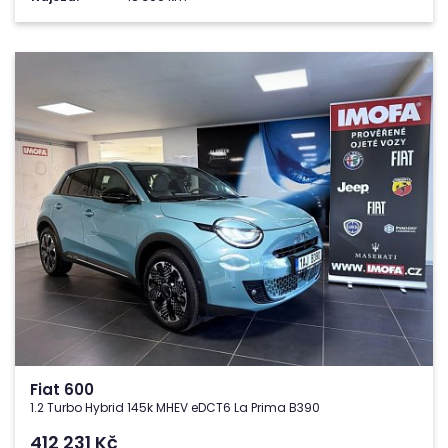
Fiat 600
1.2 Turbo Hybrid 145k MHEV eDCT6 La Prima B390
412 231
Kč