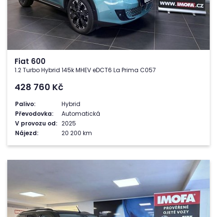
Fiat 600
1.2 Turbo Hybrid 145k MHEV eDCT6 La Prima C057
428 760
Kč
Palivo:
Hybrid
Převodovka:
Automatická
V provozu od:
2025
Nájezd:
20 200 km