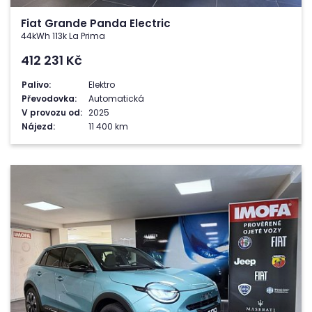
Fiat Grande Panda Electric
44kWh 113k La Prima
412 231
Kč
Palivo:
Elektro
Převodovka:
Automatická
V provozu od:
2025
Nájezd:
11 400 km