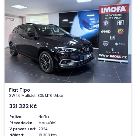
Fiat Tipo
SW 1.6 MultiJet 130k MT6 Urban
321 322
Kč
Palivo:
Nafta
Převodovka:
Manuální
V provozu od:
2024
Nájezd:
18 300 km