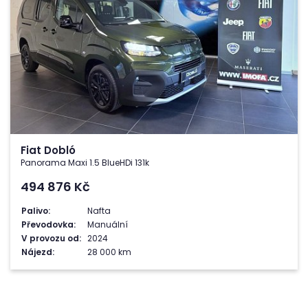
Fiat Dobló
Panorama Maxi 1.5 BlueHDi 131k
494 876
Kč
Palivo:
Nafta
Převodovka:
Manuální
V provozu od:
2024
Nájezd:
28 000 km