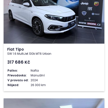
Fiat Tipo
SW 1.6 MultiJet 130k MT6 Urban
317 686
Kč
Palivo:
Nafta
Převodovka:
Manuální
V provozu od:
2024
Nájezd:
26 300 km