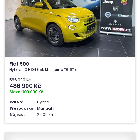
Fiat 500
Hybrid 1.0 BSG 65k MT Torino *616* e
586 900 Kč
486 900
Kč
Sleva: 100 000 Kč
Palivo:
Hybrid
Převodovka:
Manuální
Nájezd:
2 000 km