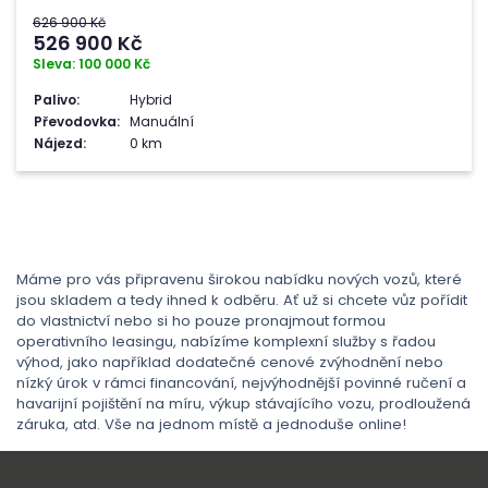
626 900 Kč
526 900
Kč
Sleva: 100 000 Kč
Palivo:
Hybrid
Převodovka:
Manuální
Nájezd:
0 km
Máme pro vás připravenu širokou nabídku nových vozů, které
jsou skladem a tedy ihned k odběru. Ať už si chcete vůz pořídit
do vlastnictví nebo si ho pouze pronajmout formou
operativního leasingu, nabízíme komplexní služby s řadou
výhod, jako například dodatečné cenové zvýhodnění nebo
nízký úrok v rámci financování, nejvýhodnější povinné ručení a
havarijní pojištění na míru, výkup stávajícího vozu, prodloužená
záruka, atd. Vše na jednom místě a jednoduše online!