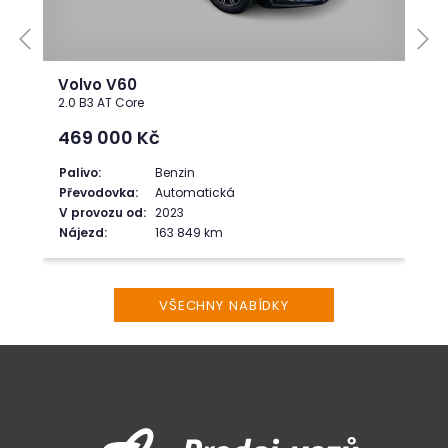
Volvo V60
2.0 B3 AT Core
469 000
Kč
Palivo:
Benzin
Převodovka:
Automatická
V provozu od:
2023
Nájezd:
163 849 km
VŠECHNY NABÍDKY