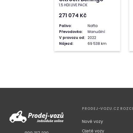
1.5 HDI LIVE PACK
271 074
Kč
Palivo:
Nafta
Převodovka:
Manuální
V provozu od:
2022
Nájezd:
69 538 km
PRODEJ-VOZU.CZ ROZC
Nové vozy
Ojeté vozy