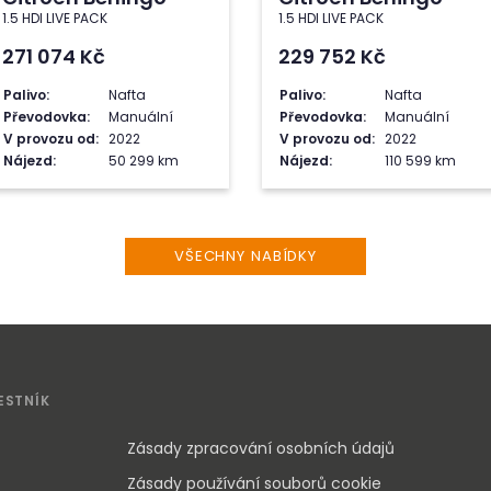
1.5 HDI LIVE PACK
1.5 HDI LIVE PACK
271 074
Kč
229 752
Kč
Palivo:
Nafta
Palivo:
Nafta
Převodovka:
Manuální
Převodovka:
Manuální
V provozu od:
2022
V provozu od:
2022
Nájezd:
50 299 km
Nájezd:
110 599 km
VŠECHNY NABÍDKY
ESTNÍK
Zásady zpracování osobních údajů
Zásady používání souborů cookie