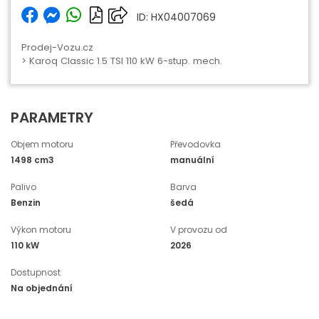
ID: HX04007069
Prodej-Vozu.cz
> Karoq Classic 1.5 TSI 110 kW 6-stup. mech.
PARAMETRY
Objem motoru
Převodovka
1498 cm3
manuální
Palivo
Barva
Benzin
šedá
Výkon motoru
V provozu od
110 kW
2026
Dostupnost
Na objednání