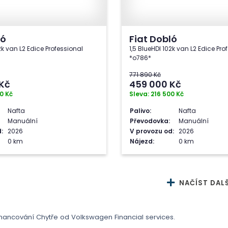
ló
Fiat Dobló
2k van L2 Edice Professional
1,5 BlueHDI 102k van L2 Edice Pro
*o786*
771 890 Kč
Kč
459 000
Kč
0 Kč
Sleva: 216 500 Kč
Nafta
Palivo:
Nafta
Manuální
Převodovka:
Manuální
:
2026
V provozu od:
2026
0 km
Nájezd:
0 km
NAČÍST DALŠ
Financování Chytře od Volkswagen Financial services.