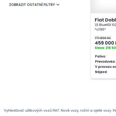
ZOBRAZIT OSTATNÍ FILTRY
Fiat Dob
1,5 BlueHDI 10
*o785*
771 890 Kč
459 000
Sleva: 216 50
Palivo:
Převodovka:
V provozu od
Nájezd:
Vyhledávač užitkových vozů FIAT. Nové vozy, roční a ojeté vozy. 