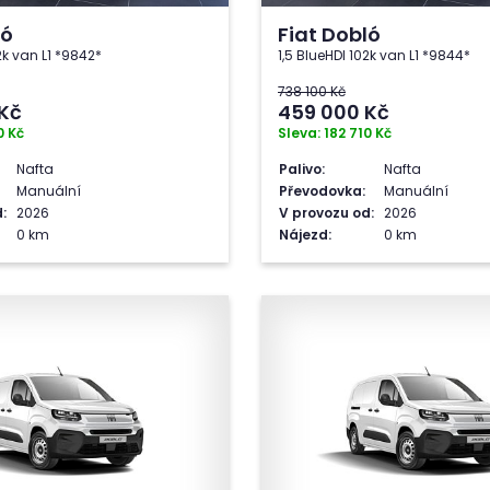
ló
Fiat Dobló
2k van L1 *9842*
1,5 BlueHDI 102k van L1 *9844*
738 100 Kč
Kč
459 000
Kč
0 Kč
Sleva: 182 710 Kč
Nafta
Palivo:
Nafta
Manuální
Převodovka:
Manuální
:
2026
V provozu od:
2026
0 km
Nájezd:
0 km