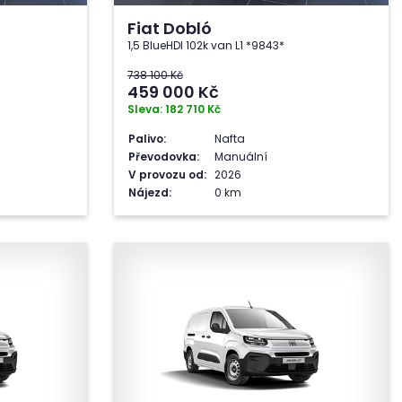
Fiat Dobló
1,5 BlueHDI 102k van L1 *9843*
738 100 Kč
459 000
Kč
Sleva: 182 710 Kč
Palivo:
Nafta
Převodovka:
Manuální
V provozu od:
2026
Nájezd:
0 km