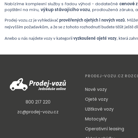
Nabízíme komplexní služby s řadou výhod - dodatečné
cenové 
pojištění na míru,
výkup stávajícího vozu
, prodloužená záruka, 
Prodej-vozu.cz je vyhledávač
prověřených ojetých i nových vozů
. Můžet
nejvyšším požadavkům, a že se z tohoto rozhodnutí budete těšit ještě 
Anebo u nás najdete vozy v kategorii
vyzkoušené ojeté vozy
, která zah
PRODEJ-VOZU.CZ ROZC
Nové vozy
Ojeté vozy
800 217 220
Užitkové vozy
zc@prodej-vozu.cz
Motocykly
Operativní leasing