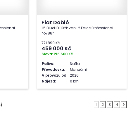
Fiat Dobló
fessional
1,5 BlueHDI 102k van L2 Edice Professional
*o788*
771 890 Kč
459 000
Kč
Sleva: 216 500 Kč
Palivo:
Nafta
Převodovka:
Manuální
V provozu od:
2026
Nájezd:
0 km
1
2
3
4
Í