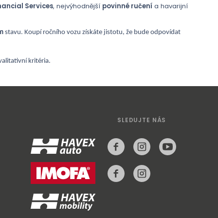
ancial Services
, nejvýhodnější
povinné ručení
a havarijní
m
stavu. Koupí ročního vozu získáte jistotu, že bude odpovídat
valitativní kritéria.
SLEDUJTE NÁS