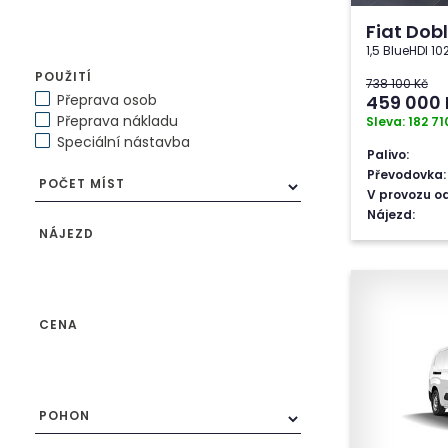
Fiat Dob
1,5 BlueHDI 10
POUŽITÍ
738 100 Kč
Přeprava osob
459 000
Přeprava nákladu
Sleva: 182 71
Speciální nástavba
Palivo:
Převodovka:
POČET MÍST
V provozu od
Nájezd:
NÁJEZD
CENA
POHON