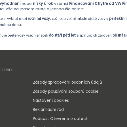
zvýhodnění
nebo
nízký úrok
v rámci
Financování Chytře od VW Fin
atd. Vše na jednom místě a jednoduše online!
e si vybrat mezi
ročními vozy
, což jsou velmi mladé ojeté vozy v
perfektní
dlouhou dobu.
rnuje ojeté vozy všech značek
do stáří pěti let
a splňujících zároveň
přísná
k
ESTNÍK
Zásady zpracování osobních údajů
Zásady používání souborů cookie
Nastavení cookies
Reklamační řád
Podcast Otevřeně o autech