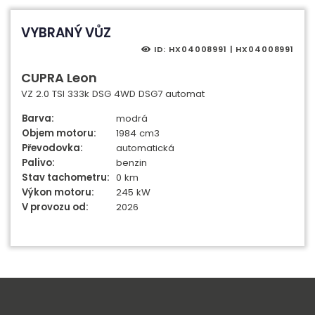
VYBRANÝ VŮZ
ID: HX04008991 | HX04008991
CUPRA Leon
VZ 2.0 TSI 333k DSG 4WD DSG7 automat
Barva:
modrá
Objem motoru:
1984 cm3
Převodovka:
automatická
Palivo:
benzin
Stav tachometru:
0 km
Výkon motoru:
245 kW
V provozu od:
2026