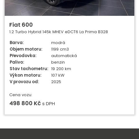
Fiat 600
1.2 Turbo Hybrid 145k MHEV eDCT6 La Prima B328
Barva:
modrá
Objem motoru:
1199 cm3
Převodovka:
automatická
Palivo:
benzin
Stav tachometru:
19 200 km
Výkon motoru:
107 kW
V provozu od:
2025
Cena vozu:
498 800 Kč
s DPH