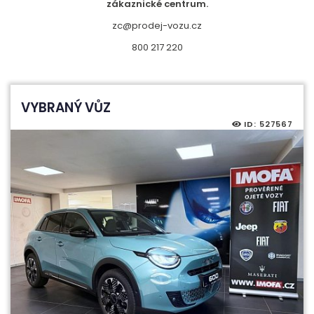
zákaznické centrum.
zc@prodej-vozu.cz
800 217 220
VYBRANÝ VŮZ
ID: 527567