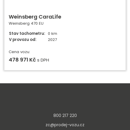
Weinsberg CaraLife
Weinsberg 470 EU
Stav tachometru:
0 km
V provozu od:
2027
Cena vozu:
478 971 Kč
s DPH
800 217 220
zc@prodej-vozu.cz