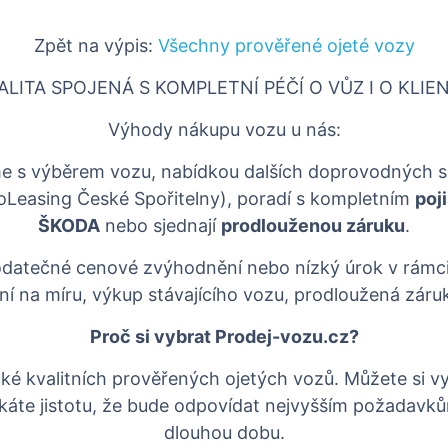
Zpět na výpis:
Všechny prověřené ojeté vozy
ALITA SPOJENÁ S KOMPLETNÍ PÉČÍ O VŮZ I O KLIE
Výhody nákupu vozu u nás:
íme s výběrem vozu, nabídkou dalších doprovodných s
toLeasing České Spořitelny), poradí s kompletním
poj
ŠKODA
nebo sjednají
prodlouženou záruku
.
datečné cenové zvýhodnění nebo nízký úrok v rámc
ění na míru, výkup stávajícího vozu, prodloužená záru
Proč si vybrat Prodej-vozu.cz?
ké kvalitních prověřených ojetých vozů. Můžete si v
káte jistotu, že bude odpovídat nejvyšším požadavkům
dlouhou dobu.