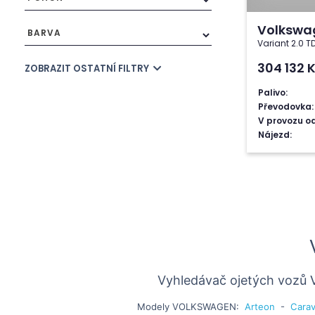
Volkswa
BARVA
Variant 2.0 T
304 132
ZOBRAZIT OSTATNÍ FILTRY
Palivo:
Převodovka:
V provozu od
Nájezd:
Vyhledávač ojetých vozů
Modely
VOLKSWAGEN
:
Arteon
-
Carav