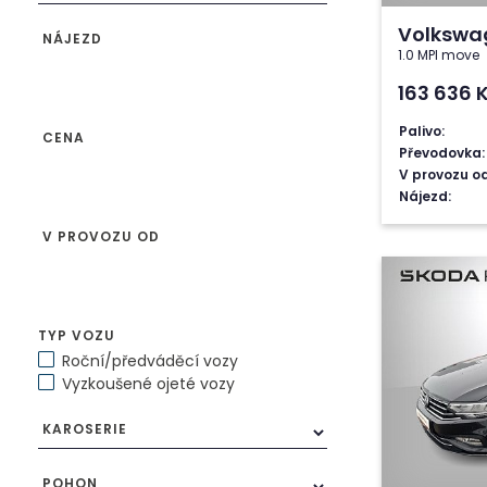
Volkswa
NÁJEZD
1.0 MPI move
163 636
Palivo:
CENA
Převodovka:
V provozu od
Nájezd:
V PROVOZU OD
TYP VOZU
Roční/předváděcí vozy
Vyzkoušené ojeté vozy
KAROSERIE
POHON