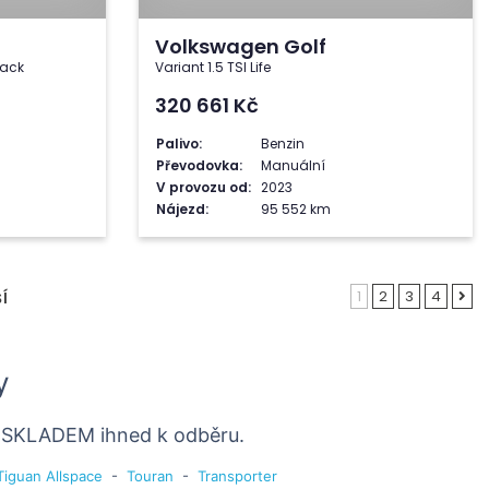
Volkswagen Golf
rack
Variant 1.5 TSI Life
320 661
Kč
Palivo:
Benzin
Převodovka:
Manuální
V provozu od:
2023
Nájezd:
95 552 km
1
2
3
4
Í
y
, SKLADEM ihned k odběru.
Tiguan Allspace
-
Touran
-
Transporter