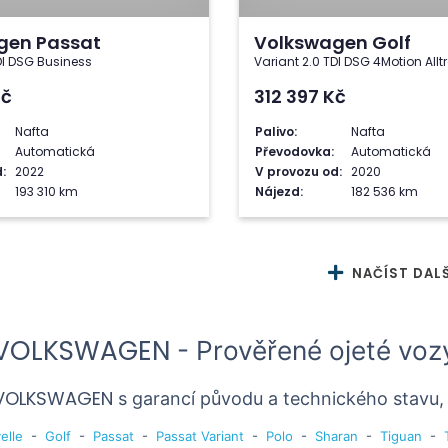
gen Passat
Volkswagen Golf
DI DSG Business
Variant 2.0 TDI DSG 4Motion Allt
Kč
312 397
Kč
Nafta
Palivo:
Nafta
Automatická
Převodovka:
Automatická
:
2022
V provozu od:
2020
193 310 km
Nájezd:
182 536 km
NAČÍST DALŠ
VOLKSWAGEN
- Prověřené ojeté voz
VOLKSWAGEN
s garancí původu a technického stavu
elle
-
Golf
-
Passat
-
Passat Variant
-
Polo
-
Sharan
-
Tiguan
-