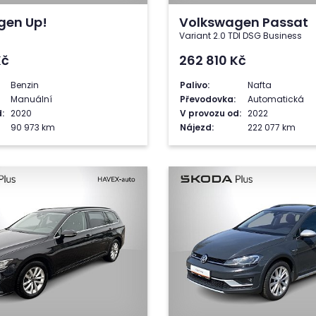
gen Up!
Volkswagen Passat
Variant 2.0 TDI DSG Business
Kč
262 810
Kč
Benzin
Palivo:
Nafta
Manuální
Převodovka:
Automatická
:
2020
V provozu od:
2022
90 973 km
Nájezd:
222 077 km