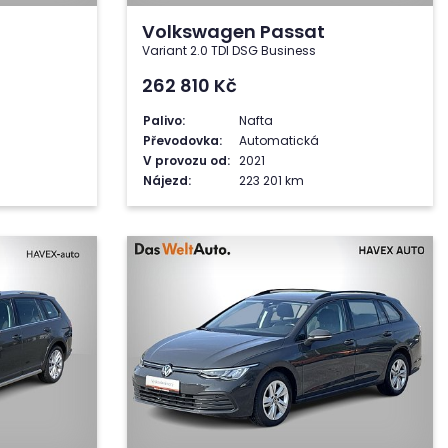
Volkswagen Passat
Variant 2.0 TDI DSG Business
262 810
Kč
Palivo:
Nafta
Převodovka:
Automatická
V provozu od:
2021
Nájezd:
223 201 km