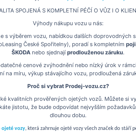
ALITA SPOJENÁ S KOMPLETNÍ PÉČÍ O VŮZ I O KLIE
Výhody nákupu vozu u nás:
íme s výběrem vozu, nabídkou dalších doprovodných s
toLeasing České Spořitelny), poradí s kompletním
poj
ŠKODA
nebo sjednají
prodlouženou záruku
.
datečné cenové zvýhodnění nebo nízký úrok v rámc
ění na míru, výkup stávajícího vozu, prodloužená záru
Proč si vybrat Prodej-vozu.cz?
ké kvalitních prověřených ojetých vozů. Můžete si v
káte jistotu, že bude odpovídat nejvyšším požadavkům
dlouhou dobu.
 ojeté vozy
, která zahrnuje ojeté vozy všech značek do stáří pě