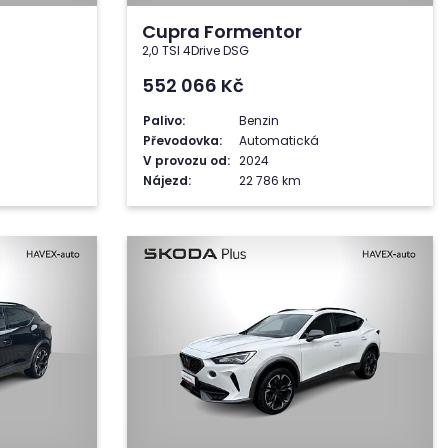
Cupra Formentor
2,0 TSI 4Drive DSG
552 066
Kč
Palivo:
Benzin
Převodovka:
Automatická
V provozu od:
2024
Nájezd:
22 786 km