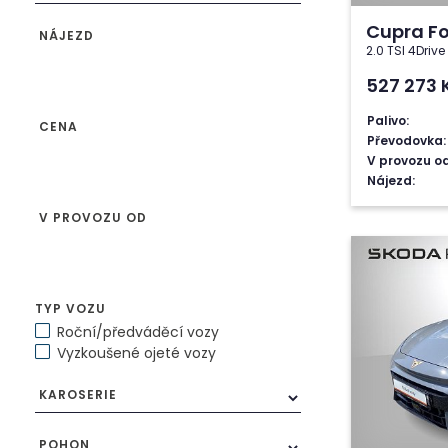
Cupra F
NÁJEZD
2.0 TSI 4Driv
527 273
Palivo:
CENA
Převodovka:
V provozu od
Nájezd:
V PROVOZU OD
TYP VOZU
Roční/předváděcí vozy
Vyzkoušené ojeté vozy
KAROSERIE
POHON