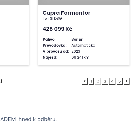
Cupra Formentor
1.5 TSI DSG
428 099
Kč
Palivo:
Benzin
Převodovka:
Automatická
V provozu od:
2023
Nájezd:
69 241 km
1
2
3
4
5
Í
LADEM ihned k odběru.