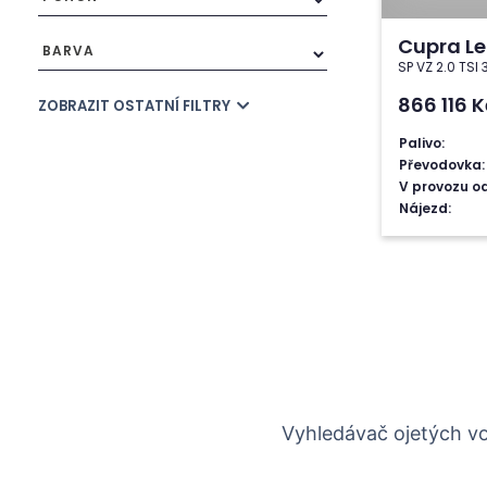
Cupra L
BARVA
SP VZ 2.0 TSI
866 116
K
ZOBRAZIT OSTATNÍ FILTRY
Palivo:
Převodovka:
V provozu od
Nájezd:
Vyhledávač ojetých v