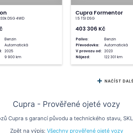
eon
Cupra Formentor
 333k DSG 4WD
1.5 TSI DSG
č
403 306
Kč
Benzin
Palivo:
Benzin
Automatická
Převodovka:
Automatická
:
2025
V provozu od:
2023
9 900 km
Nájezd:
122 301 km
NAČÍST DALŠ
Cupra - Prověřené ojeté vozy
ozů Cupra s garancí původu a technického stavu, SK
Zpět na výpis:
Všechny prověřené ojeté vozy