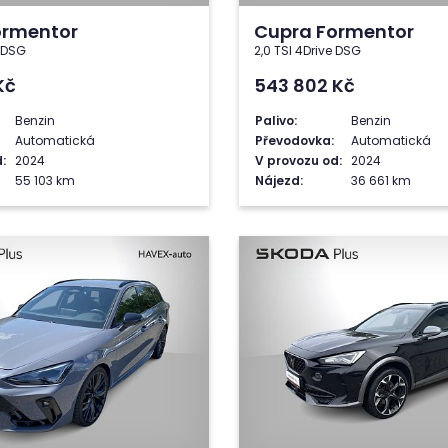
ormentor
Cupra Formentor
e DSG
2,0 TSI 4Drive DSG
Kč
543 802
Kč
Benzin
Palivo:
Benzin
Automatická
Převodovka:
Automatická
:
2024
V provozu od:
2024
55 103 km
Nájezd:
36 661 km