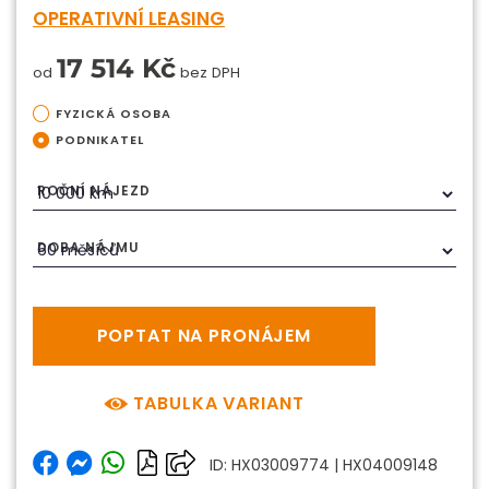
OPERATIVNÍ LEASING
17 514 Kč
od
bez DPH
FYZICKÁ OSOBA
PODNIKATEL
ROČNÍ NÁJEZD
DOBA NÁJMU
POPTAT NA PRONÁJEM
TABULKA VARIANT
ID: HX03009774 | HX04009148