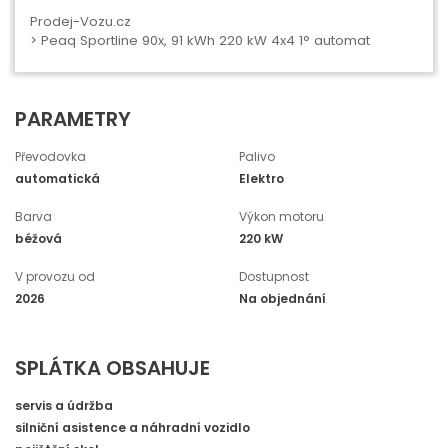
Prodej-Vozu.cz
> Peaq Sportline 90x, 91 kWh 220 kW 4x4 1° automat
PARAMETRY
Převodovka
Palivo
automatická
Elektro
Barva
Výkon motoru
béžová
220 kW
V provozu od
Dostupnost
2026
Na objednání
SPLÁTKA OBSAHUJE
servis a údržba
silniční asistence a náhradní vozidlo