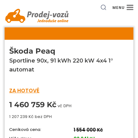
MENU
Škoda Peaq
Sportline 90x, 91 kWh 220 kW 4x4 1°
automat
ZA HOTOVÉ
1 460 759 Kč
vč DPH
1 207 239 Kč bez DPH
Ceníková cena:
1 554 000 Kč