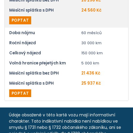
Měsíční splátka bez DPH
20 298 Kč
Měsíční splátka s DPH
24 560 Kč
POPTAT
Doba nájmu
60 měsíců
Roční nájezd
30 000 km
Celkový nájezd
150 000 km
Volná hranice přejetých km
5 000 km
Měsíční splátka bez DPH
21 436 Kč
Měsíční splátka s DPH
25 937 Kč
POPTAT
Údaje obsažené v této kartě vozu mají informativní
charakter. Tato indikativní nabídka není nabídkou ve
smyslu § 1731 nebo § 1732 občanského zákoníku, ani se