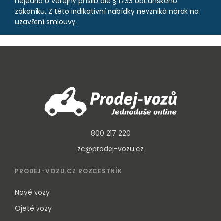
nejedná o veřejný příslib dle § 1733 občanského
zákoníku. Z této indikativní nabídky nevzniká nárok na
uzavření smlouvy.
800 217 220
zc@prodej-vozu.cz
PRODEJ-VOZU.CZ ROZCESTNÍK
Nové vozy
Ojeté vozy