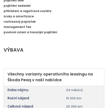
pojištění skel
pojištění sedadel
přihlášení a registrace vozidla
úroky a amortizace
rozhlasový poplatek
management fee
povinné ručení a havarijní pojištění
VÝBAVA
Všechny varianty operativního leasingu na
Škoda Peaq v naší nabídce
Doba nájmu
24 měsíců
Roční nájezd
10 000 km
Celkový nájezd
20 000 km