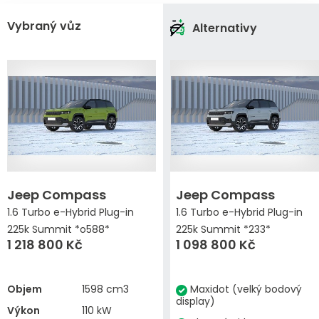
Vybraný vůz
Alternativy
Jeep Compass
Jeep Compass
1.6 Turbo e-Hybrid Plug-in
1.6 Turbo e-Hybrid Plug-in
225k Summit *o588*
225k Summit *233*
1 218 800 Kč
1 098 800 Kč
Objem
1598 cm3
Maxidot (velký bodový
display)
Výkon
110 kW