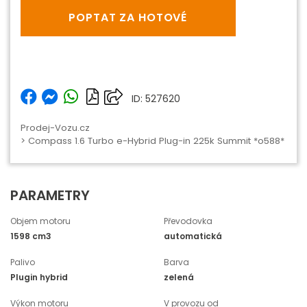
POPTAT ZA HOTOVÉ
ID: 527620
Prodej-Vozu.cz
> Compass 1.6 Turbo e-Hybrid Plug-in 225k Summit *o588*
PARAMETRY
Objem motoru
Převodovka
1598 cm3
automatická
Palivo
Barva
Plugin hybrid
zelená
Výkon motoru
V provozu od