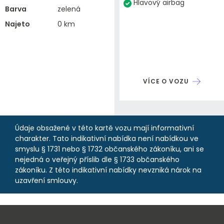
Hlavový airbag
Barva
zelená
Najeto
0 km
VÍCE O VOZU
Údaje obsažené v této kartě vozu mají informativní
charakter. Tato indikativní nabídka není nabídkou ve
smyslu § 1731 nebo § 1732 občanského zákoníku, ani se
nejedná o veřejný příslib dle § 1733 občanského
zákoníku. Z této indikativní nabídky nevzniká nárok na
uzavření smlouvy.