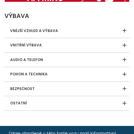
VÝBAVA
VNĚJŠÍ VZHLED A VÝBAVA
VNITŘNÍ VÝBAVA
AUDIO A TELEFON
POHON A TECHNIKA
BEZPEČNOST
OSTATNÍ
Údaje obsažené v této kartě vozu mají informativní