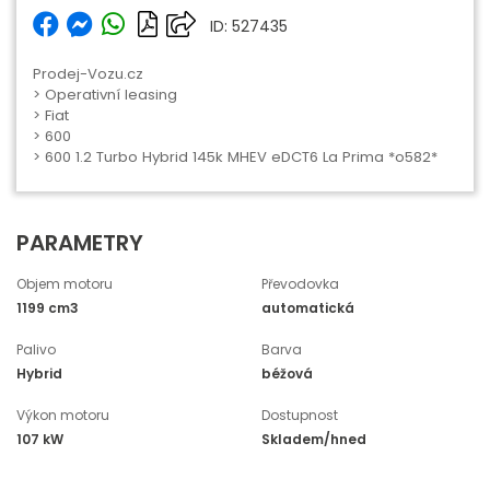
ID: 527435
Prodej-Vozu.cz
>
Operativní leasing
>
Fiat
>
600
> 600 1.2 Turbo Hybrid 145k MHEV eDCT6 La Prima *o582*
PARAMETRY
Objem motoru
Převodovka
1199 cm3
automatická
Palivo
Barva
Hybrid
béžová
Výkon motoru
Dostupnost
107 kW
Skladem/hned