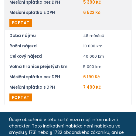
Měsíční splátka bez DPH
5 390 Kč
Měsíční splátka s DPH
6 522 Kč
POPTAT
Doba nájmu
48 měsíců
Roční nájezd
10 000 km
Celkový nájezd
40 000 km
Volná hranice přejetých km
5 000 km
Měsíční splátka bez DPH
6 190 Kč
Měsíční splátka s DPH
7 490 Kč
POPTAT
Údaje obsažené v této kartě vozu mají informativní
charakter. Tato indikativní nabídka není nabídkou ve
smyslu § 1731 nebo § 1732 občanského zákoníku, ani se