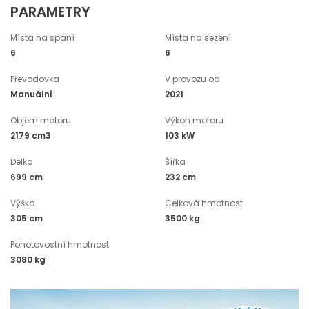
PARAMETRY
Místa na spaní
Místa na sezení
6
6
Převodovka
V provozu od
Manuální
2021
Objem motoru
Výkon motoru
2179 cm3
103 kW
Délka
Šířka
699 cm
232 cm
Výška
Celková hmotnost
305 cm
3500 kg
Pohotovostní hmotnost
3080 kg