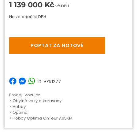
1 139 000 Kč
vč DPH
Nelze odečíst DPH
POPTAT ZA HOTOVÉ
ID: HYK1277
Prodej-Vozu.cz
>
Obytné vozy a karavany
>
Hobby
>
Optima
> Hobby Optima OnTour A65KM